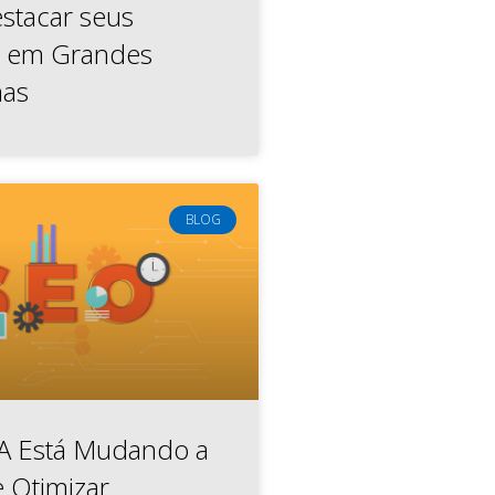
tacar seus
s em Grandes
mas
BLOG
A Está Mudando a
 Otimizar