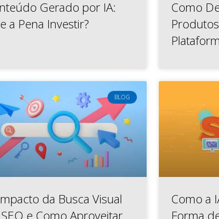
nteúdo Gerado por IA:
Como Des
e a Pena Investir?
Produto
Platafor
BLOG
Impacto da Busca Visual
Como a I
 SEO e Como Aproveitar
Forma de