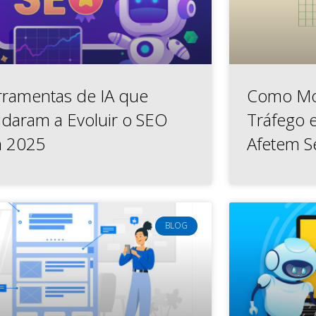
rramentas de IA que
Como Mo
udaram a Evoluir o SEO
Tráfego 
 2025
Afetem S
BLOG