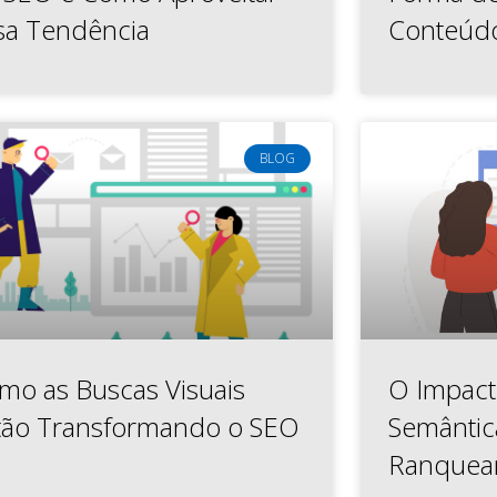
sa Tendência
Conteúd
BLOG
mo as Buscas Visuais
O Impact
tão Transformando o SEO
Semântica
Ranquea