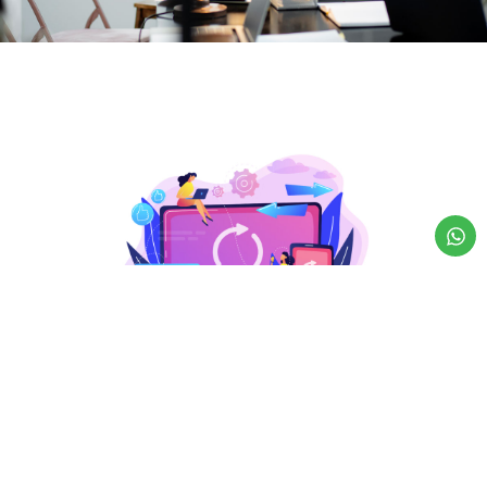
Você sente que seu site não está trazendo o
retorno esperado? Muitos empreendedores
enfrentam o desafio de transformar visitantes
em clientes e aumentar suas vendas online. A
falta de um site eficiente pode estar impedindo