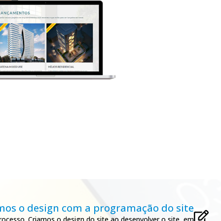
mos o design com a programação do site
ocesso. Criamos o design do site ao desenvolver o site, em