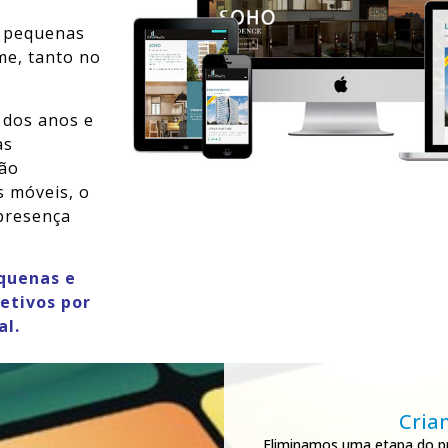
o pequenas
e, tanto no
 dos anos e
às
são
s móveis, o
presença
quenas e
etivos por
al.
Cria
Eliminamos uma etapa do pr