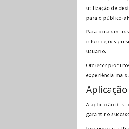
utilização de des
para o público-al
Para uma empres
informações pres
usuário.
Oferecer produtos
experiência mais s
Aplicação
A aplicação dos c
garantir o suces
Isso porque a UX 