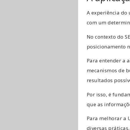
A experiência do 
com um determin
No contexto do S
posicionamento n
Para entender a a
mecanismos de bu
resultados possív
Por isso, é funda
que as informaçõe
Para melhorar a U
diversas prática