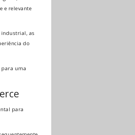
e e relevante
 industrial, as
eriência do
ir para uma
erce
ental para
onsequentemente,