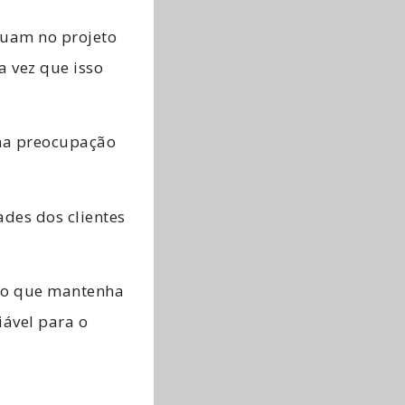
tuam no projeto
a vez que isso
uma preocupação
ades dos clientes
smo que mantenha
iável para o