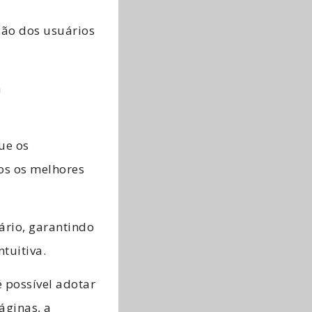
ção dos usuários
m
ue os
os os melhores
ário, garantindo
tuitiva.
 possível adotar
áginas, a