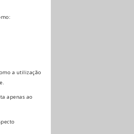
omo:
omo a utilização
e.
ita apenas ao
specto