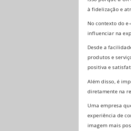
à fidelização e a
No contexto do e
influenciar na ex
Desde a facilidad
produtos e serviç
positiva e satisfa
Além disso, é im
diretamente na r
Uma empresa que 
experiência de c
imagem mais posi