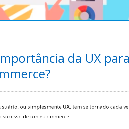
importância da UX par
ommerce?
 usuário, ou simplesmente
UX
, tem se tornado cada v
o sucesso de um e-commerce.