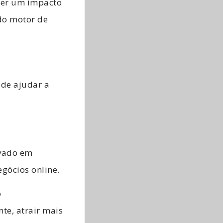
ter um impacto
 do motor de
ode ajudar a
evado em
gócios online.
o
te, atrair mais