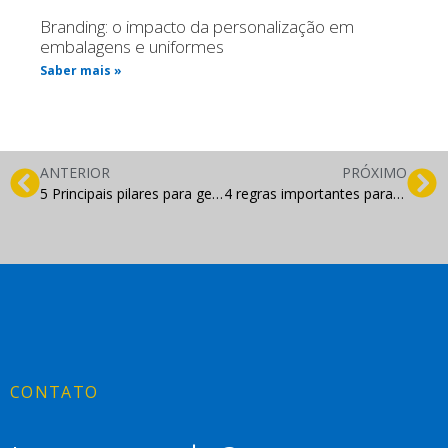
Branding: o impacto da personalização em
embalagens e uniformes
Saber mais »
ANTERIOR
PRÓXIMO
5 Principais pilares para gestão de e-commercers
4 regras importantes para execução de uma estratégia
CONTATO