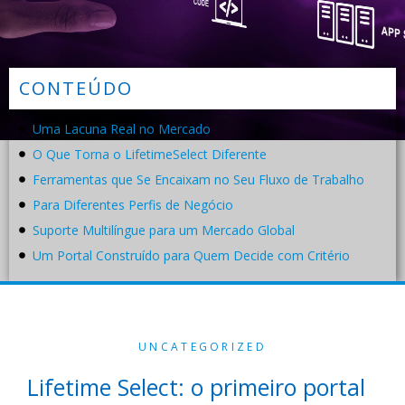
CONTEÚDO
Uma Lacuna Real no Mercado
O Que Torna o LifetimeSelect Diferente
Ferramentas que Se Encaixam no Seu Fluxo de Trabalho
Para Diferentes Perfis de Negócio
Suporte Multilíngue para um Mercado Global
Um Portal Construído para Quem Decide com Critério
UNCATEGORIZED
Lifetime Select: o primeiro portal