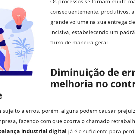
Os processos se tornam muito mai
consequentemente, produtivos, 
grande volume na sua entrega d
incisiva, estabelecendo um padrã
fluxo de maneira geral.
Diminuição de err
melhoria no contr
e
á sujeito a erros, porém, alguns podem causar preju
presa, fazendo com que ocorra o chamado retrabal
balança industrial digital
já é o suficiente para per