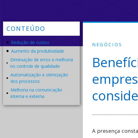
CONTEÚDO
Redução de custos
NEGÓCIOS
Aumento da produtividade
Benefíc
Diminuição de erros e melhoria
no controle de qualidade
empres
Automatização e otimização
dos processos
conside
Melhoria na comunicação
interna e externa
A presença const