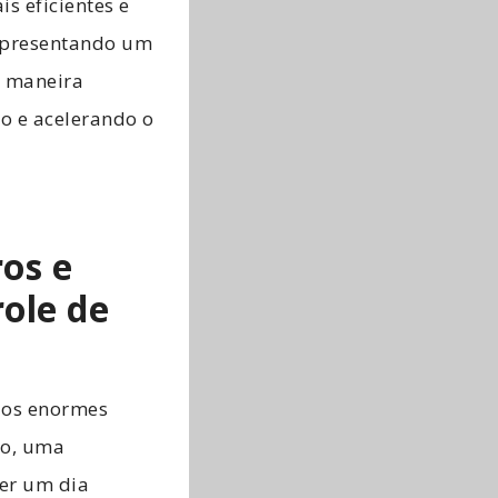
s eficientes e
apresentando um
e maneira
o e acelerando o
os e
ole de
ízos enormes
ho, uma
der um dia