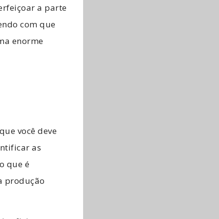
rfeiçoar a parte
azendo com que
uma enorme
 que você deve
ntificar as
o que é
ma produção