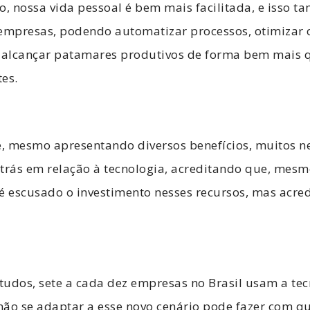
o, nossa vida pessoal é bem mais facilitada, e isso t
 empresas, podendo automatizar processos, otimizar 
e alcançar patamares produtivos de forma bem mais q
tes.
, mesmo apresentando diversos benefícios, muitos n
rás em relação à tecnologia, acreditando que, mes
é escusado o investimento nesses recursos, mas acredi
udos, sete a cada dez empresas no Brasil usam a tec
ão se adaptar a esse novo cenário pode fazer com qu