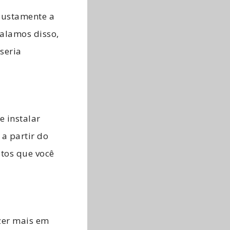
 justamente a
alamos disso,
seria
e instalar
 a partir do
tos que você
zer mais em