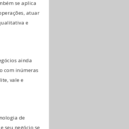
ambém se aplica
operações, atuar
ualitativa e
egócios ainda
mo com inúmeras
te, vale e
nologia de
e seu negócio se