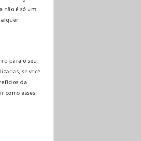
ia não é só um
ualquer
iro para o seu
izadas, se você
efícios da
rir como esses