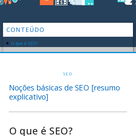
CONTEÚDO
O que é SEO?
SEO
Noções básicas de SEO [resumo
explicativo]
O que é SEO?