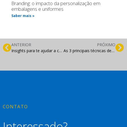
Branding: o impacto da personalização em
embalagens e uniformes
Saber mais »
ANTERIOR
PRÓXIMO
Insights para te ajudar a criar sua marca
As 3 principais técnicas de SEO mais usadas
CONTATO
Interessado?