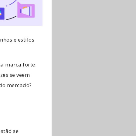
hos e estilos
ma marca forte.
zes se veem
 do mercado?
stão se