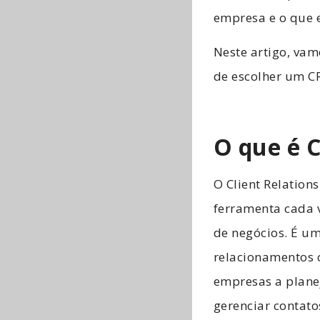
empresa e o que e
Neste artigo, va
de escolher um C
O que é 
O Client Relatio
ferramenta cada 
de negócios. É um
relacionamentos 
empresas a planej
gerenciar contato