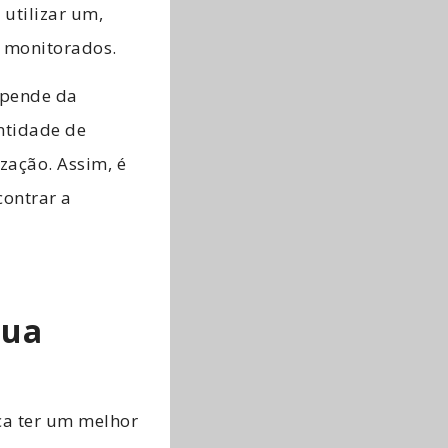
utilizar um,
 monitorados.
epende da
ntidade de
zação. Assim, é
contrar a
sua
ca ter um melhor