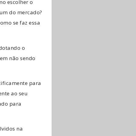
mo escolher o
r um do mercado?
como se faz essa
adotando o
abem não sendo
cificamente para
ente ao seu
zado para
lvidos na