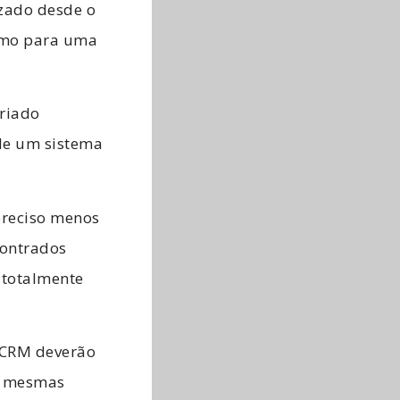
izado desde o
esmo para uma
criado
de um sistema
preciso menos
contrados
 totalmente
 CRM deverão
as mesmas