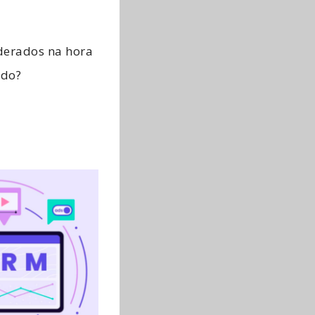
iderados na hora
ado?