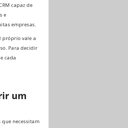
 CRM capaz de
s e
uitas empresas.
 próprio vale a
so. Para decidir
de cada
rir um
s que necessitam