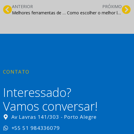
ANTERIOR
PRÓXIMO
Melhores ferramentas de extração de e-mail do LinkedIn
Como escolher o melhor layout para o meu site?
CONTATO
Interessado?
Vamos conversar!
Av Lavras 141/303 - Porto Alegre
+55 51 984336079