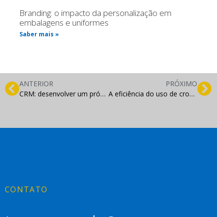
Branding: o impacto da personalização em
embalagens e uniformes
Saber mais »
ANTERIOR
PRÓXIMO
CRM: desenvolver um próprio ou adquirir um do mercado?
A eficiência do uso de cronograma de conteúdo em blogs e sites
CONTATO