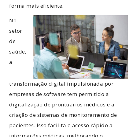
forma mais eficiente.
No
setor
de
saúde,
a
transformação digital impulsionada por
empresas de software tem permitido a
digitalização de prontuários médicos e a
criação de sistemas de monitoramento de
pacientes. Isso facilita o acesso rápido a
informações médicas, melhorando o