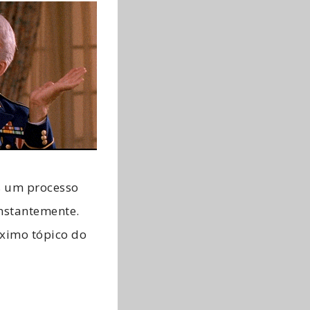
s um processo
onstantemente.
óximo tópico do