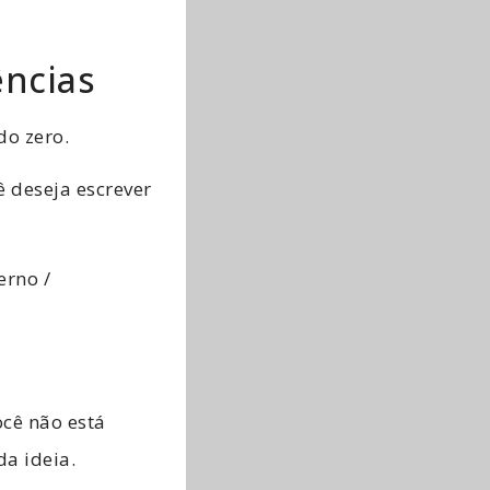
ncias
o zero.
ê deseja escrever
erno /
ocê não está
a ideia.