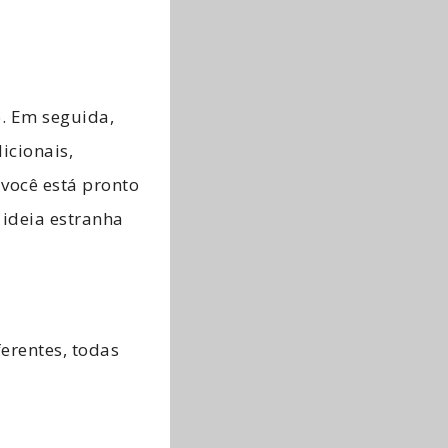
o. Em seguida,
icionais,
você está pronto
 ideia estranha
erentes, todas