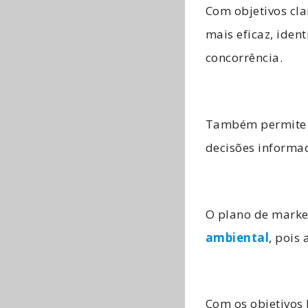
Com objetivos cla
mais eficaz, iden
concorrência.
Também permite a
decisões informa
O plano de marke
ambiental
, pois
Com os objetivos