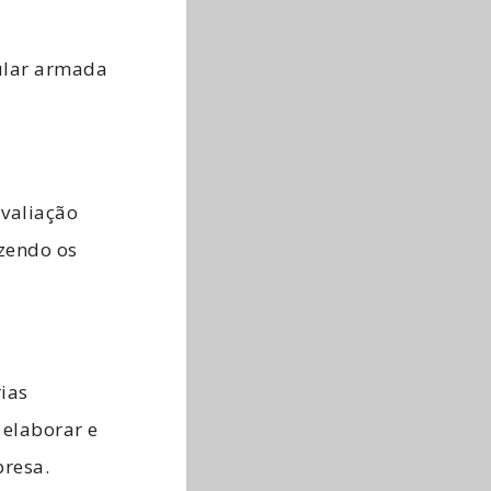
cular armada
valiação
azendo os
ias
 elaborar e
presa.