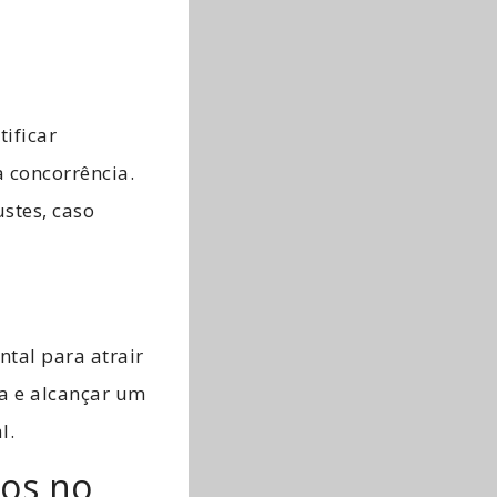
ificar
 concorrência.
ustes, caso
tal para atrair
ca e alcançar um
l.
vos no