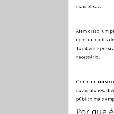
mais eficaz.
Além disso, um p
oportunidades de
Também é possível
necessário.
Como um
curso 
novos alunos, div
público mais amp
Por que é