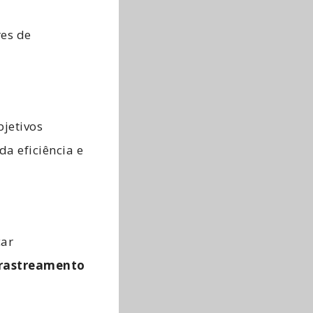
res de
bjetivos
a eficiência e
car
rastreamento