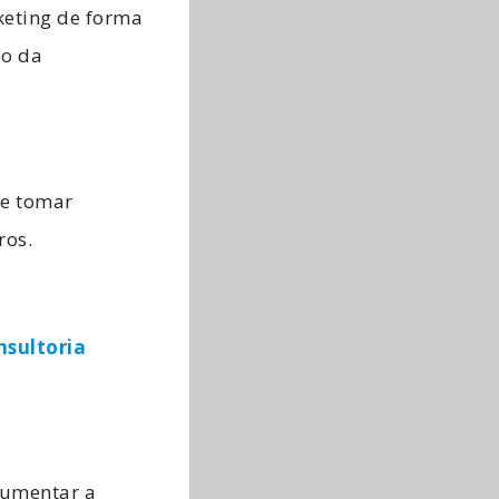
keting de forma
do da
 e tomar
ros.
nsultoria
aumentar a