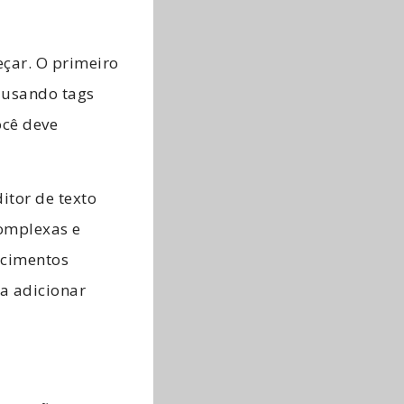
eçar. O primeiro
 usando tags
cê deve
itor de texto
omplexas e
hecimentos
a adicionar