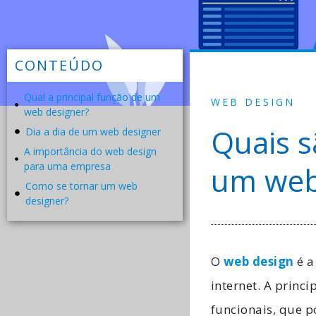
CONTEÚDO
Qual a principal função de um
WEB DESIGN
web designer?
Quais s
Dia a dia de um web designer
A importância do web design
para uma empresa
um web
Como se tornar um web
designer?
O
web design
é a
internet. A princi
funcionais, que p