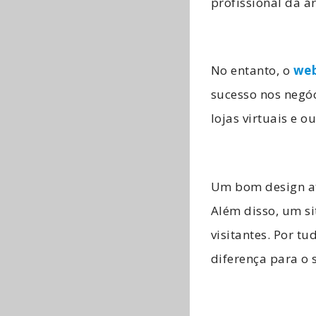
profissional da á
No entanto, o
web
sucesso nos negóc
lojas virtuais e 
Um bom design at
Além disso, um si
visitantes. Por tu
diferença para o 