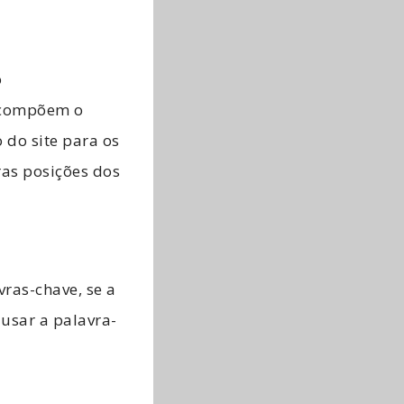
o
e compõem o
 do site para os
ras posições dos
vras-chave, se a
usar a palavra-