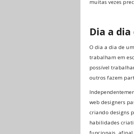
muitas vezes prec
Dia a di
O dia a dia de um
trabalham em esc
possível trabalh
outros fazem par
Independentement
web designers pa
criando designs pa
habilidades criati
funcionais, afina