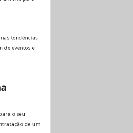
imas tendências
m de eventos e
ma
para o seu
ontratação de um