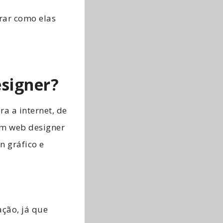
rar como elas
esigner?
a a internet, de
um web designer
n gráfico e
ção, já que