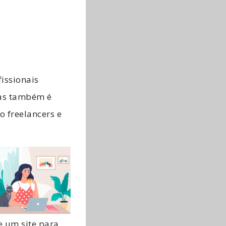
issionais
as também é
 freelancers e
e um site para