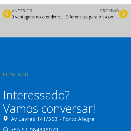
ANTERIOR
PRÓXIMO
3 vantagens do atendimento digital
Diferenciais para o e-commerce de sucesso
CONTATO
Interessado?
Vamos conversar!
Av Lavras 141/303 - Porto Alegre
+55 51 984336079