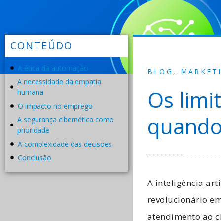
CONTEÚDO
A ética da automação
BLOG
,
MARKET
A necessidade da empatia
Os limi
humana
O impacto no emprego
quando 
A segurança cibernética como
prioridade
A complexidade das decisões
Conclusão
A inteligência artif
revolucionário em
atendimento ao cl