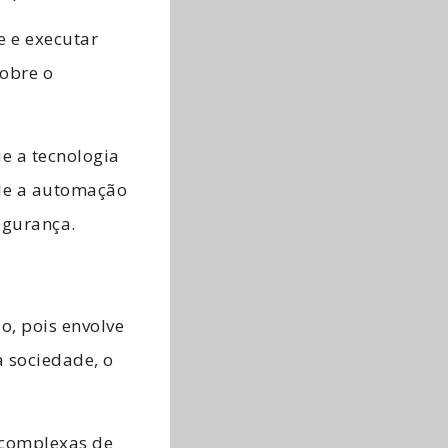
e e executar
obre o
e a tecnologia
nde a automação
segurança.
o, pois envolve
 sociedade, o
 complexas de