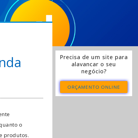
enda
Precisa de um site para
alavancar o seu
negócio?
ORÇAMENTO ONLINE
ente
 quanto o
de produtos.