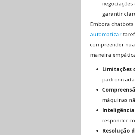
negociações
garantir clar
Embora chatbots e
automatizar
tare
compreender nuan
maneira empátic
Limitações
padronizadas 
Compreensã
máquinas nã
Inteligênci
responder c
Resolução d