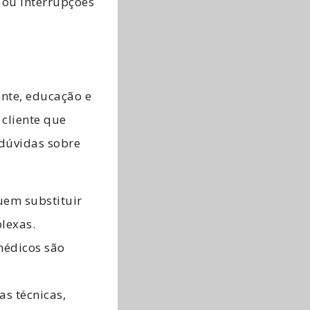
 ou interrupções
nte, educação e
cliente que
dúvidas sobre
em substituir
lexas.
médicos são
s técnicas,