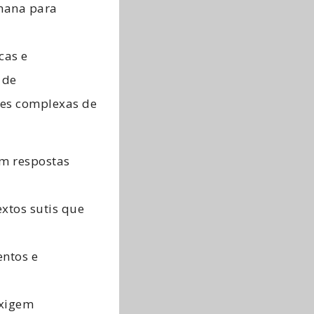
mana para
cas e
 de
ões complexas de
m respostas
xtos sutis que
ntos e
exigem