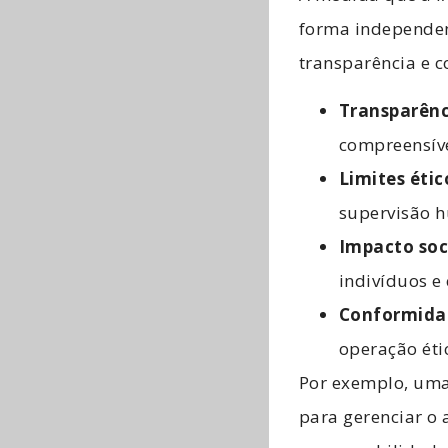
forma independen
transparência e c
Transparênc
compreensíve
Limites éti
supervisão h
Impacto soci
indivíduos e
Conformidad
operação éti
Por exemplo, uma
para gerenciar o 