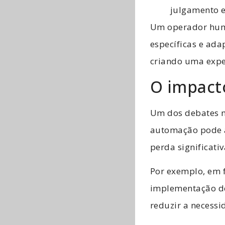
julgamento e
Um operador huma
específicas e ada
criando uma exper
O impac
Um dos debates m
automação pode a
perda significati
Por exemplo, em
implementação de
reduzir a necess