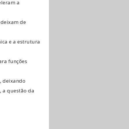
eleram a
 deixam de
ca e a estrutura
ara funções
a, deixando
, a questão da