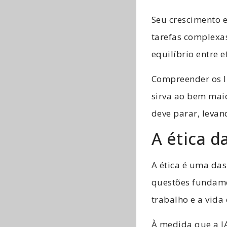
Seu crescimento 
tarefas complexa
equilíbrio entre 
Compreender os l
sirva ao bem mai
deve parar, levan
A ética 
A ética é uma das
questões fundame
trabalho e a vida
À medida que a I