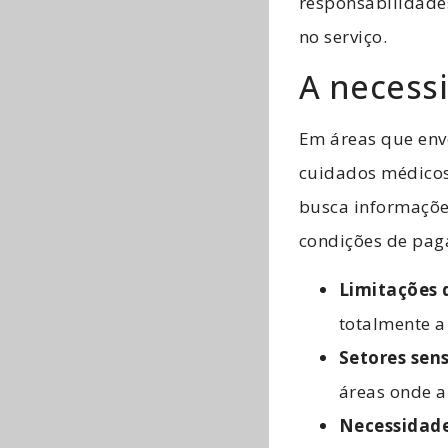
responsabilidade
no serviço.
A necess
Em áreas que env
cuidados médicos
busca informaçõe
condições de pag
Limitações
totalmente a
Setores sens
áreas onde a
Necessidad