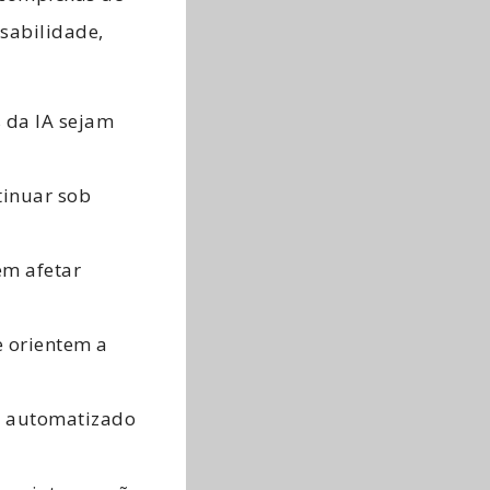
sabilidade,
 da IA sejam
tinuar sob
m afetar
 orientem a
a
automatizado