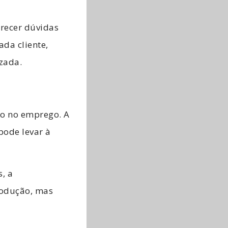
recer dúvidas
da cliente,
zada.
o no emprego. A
pode levar à
, a
rodução, mas