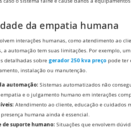
s caso o sistema falhe e cause danos a equipamentos
idade da empatia humana
olvem interações humanas, como atendimento ao clie
, a automação tem suas limitações. Por exemplo, um 
s detalhadas sobre
gerador 250 kva preço
pode ter 
amento, instalação ou manutenção.
 da automação:
Sistemas automatizados não consegu
 empatia e o julgamento humano em interações comp
íveis:
Atendimento ao cliente, educação e cuidados 
 presença humana ainda é essencial.
e de suporte humano:
Situações que envolvem dúvida