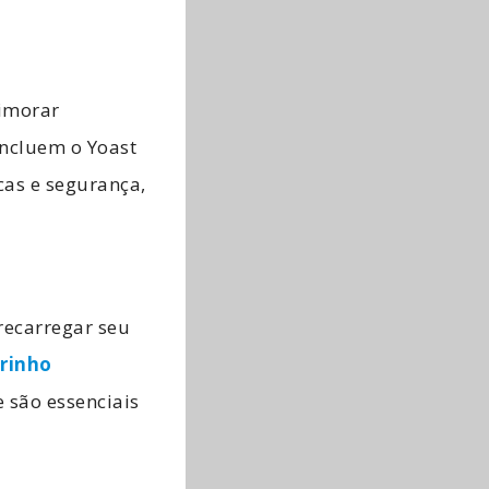
imorar
incluem o Yoast
cas e segurança,
recarregar seu
rrinho
 são essenciais