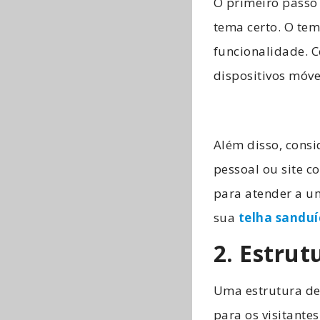
O primeiro passo
tema certo. O tem
funcionalidade. C
dispositivos móve
Além disso, consi
pessoal ou site c
para atender a um
sua
telha sandu
2. Estru
Uma estrutura de
para os visitante