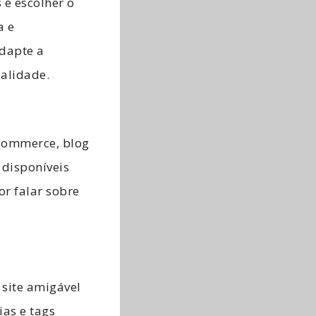
 é escolher o
a e
adapte a
ualidade.
-commerce, blog
 disponíveis
or falar sobre
site amigável
ias e tags