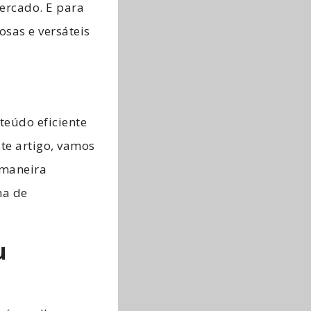
ercado. E para
sas e versáteis
teúdo eficiente
ste artigo, vamos
 maneira
ma de
u