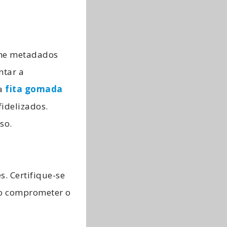
ione metadados
ntar a
ua
fita gomada
fidelizados.
so.
s. Certifique-se
ão comprometer o