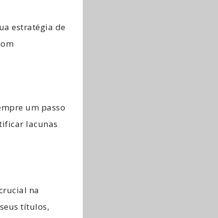
ua estratégia de
 com
 sempre um passo
tificar lacunas
rucial na
seus títulos,