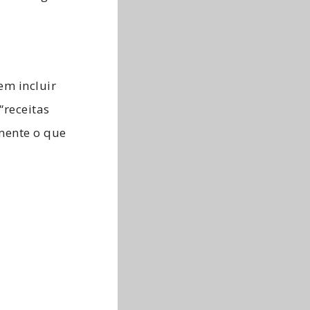
em incluir
“receitas
lmente o que