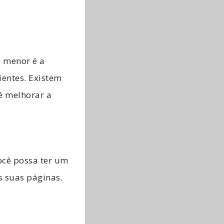
e menor é a
ientes. Existem
é melhorar a
ocê possa ter um
s suas páginas.