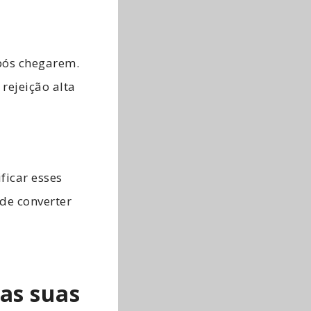
após chegarem.
rejeição alta
ficar esses
 de converter
das suas