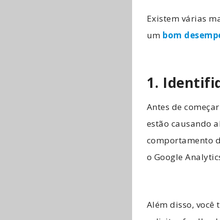
Existem várias ma
um
bom desemp
1. Identif
Antes de começar 
estão causando al
comportamento do
o Google Analytic
Além disso, você