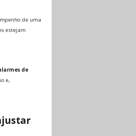
esempenho de uma
es estejam
alarmes de
o e,
ajustar