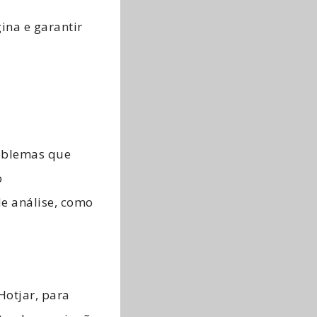
ina e garantir
a
roblemas que
o
e análise, como
Hotjar, para