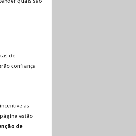
ntender quais são
xas de
terão confiança
incentive as
 página estão
nção de