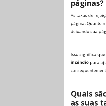
páginas?
As taxas de reje
página. Quanto ma
deixando sua pág
Isso significa que
incêndio
para aju
consequentemente
Quais são
as suas t