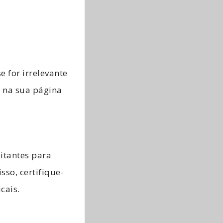
e for irrelevante
r na sua página
sitantes para
sso, certifique-
icais.