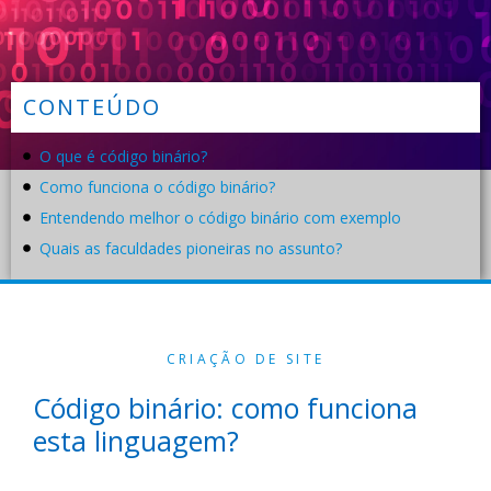
CONTEÚDO
O que é código binário?
Como funciona o código binário?
Entendendo melhor o código binário com exemplo
Quais as faculdades pioneiras no assunto?
CRIAÇÃO DE SITE
Código binário: como funciona
esta linguagem?