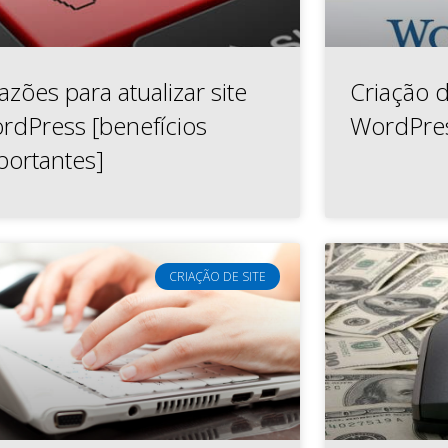
azões para atualizar site
Criação d
rdPress [benefícios
WordPres
portantes]
CRIAÇÃO DE SITE