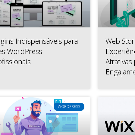
ugins Indispensáveis para
Web Stor
tes WordPress
Experiênc
fissionais
Atrativas
Engajam
WORDPRESS