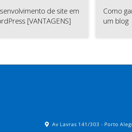
senvolvimento de site em
Como gan
rdPress [VANTAGENS]
um blog
Av Lavras 141/303 - Porto Aleg