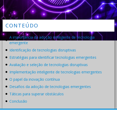
CONTEÚDO
A importância da adoção inteligente de tecnologia
emergente
Identificação de tecnologias disruptivas
Estratégias para identificar tecnologias emergentes
Avaliação e seleção de tecnologias disruptivas
Implementação inteligente de tecnologias emergentes
O papel da inovação contínua
Desafios da adoção de tecnologias emergentes
Táticas para superar obstáculos
Conclusão