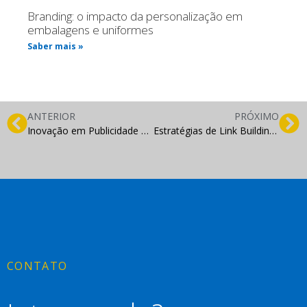
Branding: o impacto da personalização em
embalagens e uniformes
Saber mais »
ANTERIOR
PRÓXIMO
Inovação em Publicidade Online: Além do Google Ads e Facebook Ads
Estratégias de Link Building para 2024: O que Funciona Atualmente
CONTATO