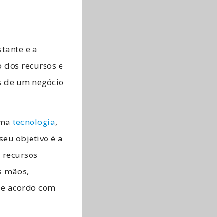
tante e a
o dos recursos e
es de um negócio
uma
tecnologia
,
eu objetivo é a
 recursos
s mãos,
de acordo com