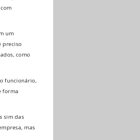
r com
om um
 preciso
izados, como
o funcionário,
e forma
s sim das
 empresa, mas