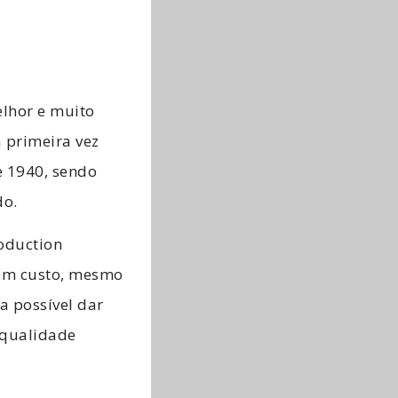
lhor e muito
 primeira vez
e 1940, sendo
do.
oduction
bom custo, mesmo
a possível dar
r qualidade