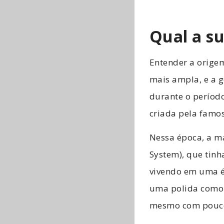
Qual a s
Entender a orige
mais ampla, e a g
durante o períod
criada pela famo
Nessa época, a m
System), que tin
vivendo em uma ép
uma polida como
mesmo com pouco