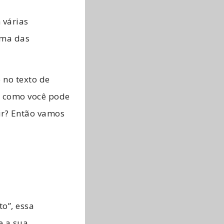
 várias
uma das
 no texto de
a, como você pode
rir? Então vamos
o”, essa
e a sua