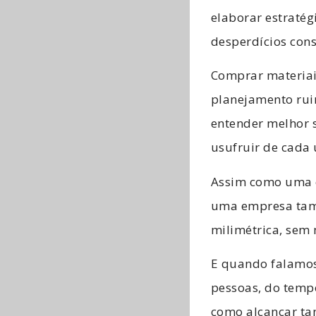
elaborar estraté
desperdícios cons
Comprar materiai
planejamento ruim
entender melhor s
usufruir de cada u
Assim como uma
uma empresa tamb
milimétrica, sem
E quando falamos
pessoas, do temp
como alcançar tan