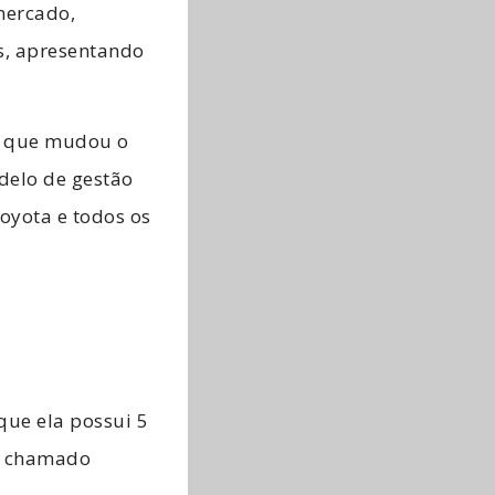
ercado
,
s, apresentando
na que mudou o
delo de gestão
oyota e todos os
que ela possui 5
 o chamado