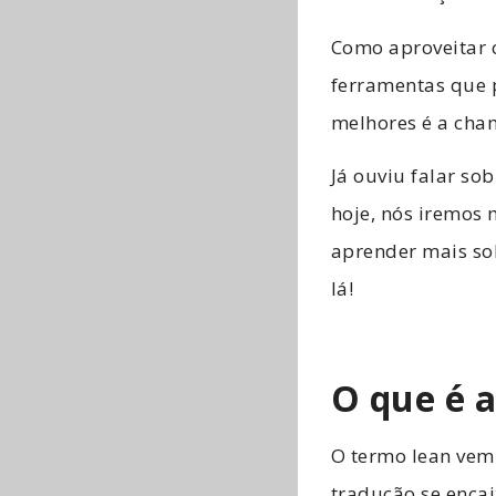
Como aproveitar 
ferramentas que 
melhores é a ch
Já ouviu falar so
hoje, nós iremos 
aprender mais sob
lá!
O que é 
O termo lean vem 
tradução se encai