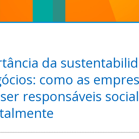
tância da sustentabili
gócios: como as empre
er responsáveis ​​social
talmente