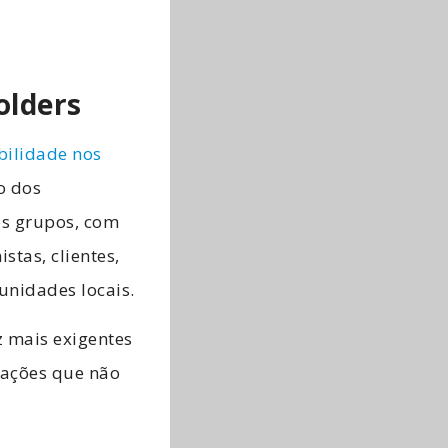
olders
bilidade nos
o dos
os grupos, com
stas, clientes,
unidades locais.
z mais exigentes
zações que não