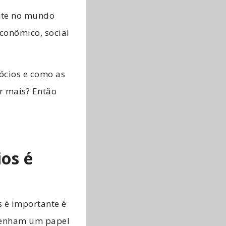
ente no mundo
conômico, social
ócios e como as
r mais? Então
ios é
s é importante é
mpenham um papel