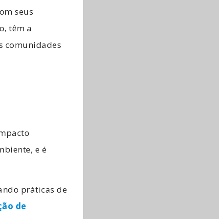
com seus
o, têm a
das comunidades
impacto
biente, e é
ando práticas de
ção de