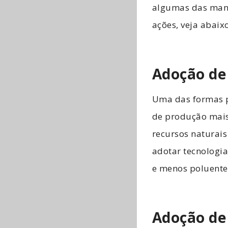
algumas das mane
ações, veja abaix
Adoção de
Uma das formas p
de produção mais 
recursos naturai
adotar tecnologi
e menos poluente
Adoção de