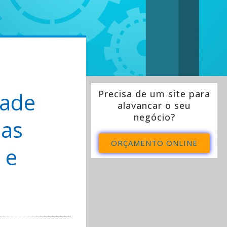
dade
Precisa de um site para
alavancar o seu
negócio?
sas
ORÇAMENTO ONLINE
 e