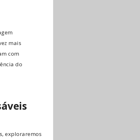
tagem
vez mais
uam com
ência do
áveis
s, exploraremos