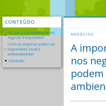
CONTEÚDO
Por que a sustentabilidade nos
NEGÓCIOS
negócios é importante?
A impor
Como as empresas podem ser
responsáveis social e
ambientalmente?
nos ne
Conclusão
podem s
ambien