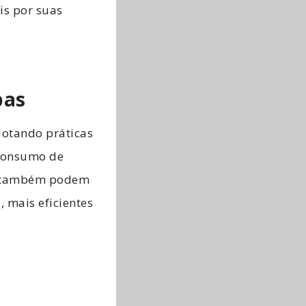
is por suas
pas
dotando práticas
 consumo de
es também podem
 mais eficientes