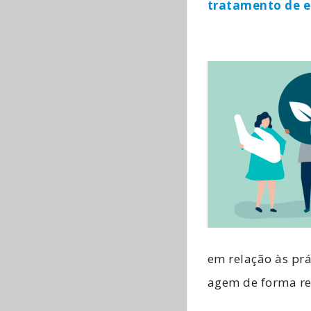
tratamento de e
em relação às prá
agem de forma re